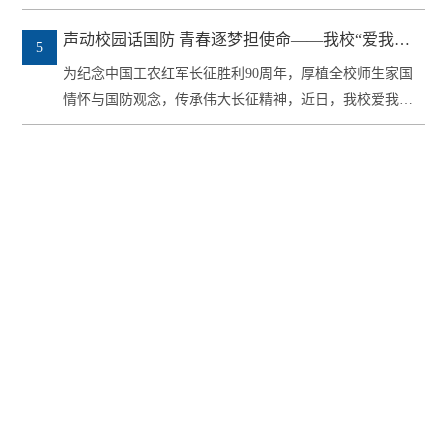
前教育学院...
声动校园话国防 青春逐梦担使命——我校“爱我国
5
防”主题演讲比赛圆满落幕
为纪念中国工农红军长征胜利90周年，厚植全校师生家国
情怀与国防观念，传承伟大长征精神，近日，我校爱我国
防，强国有...