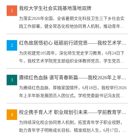
我校大学生社会实践基地落地双牌
1
为落实2026年全国、全省暑期文化科技卫生三下乡社会实
践工作部署，健全常态化校地协同育人机制，推动青年社
会实践与地方...
红色故居悟初心 砥砺前行颂党恩——我校艺术学院
2
党支部开展迎“七一”主题党日活动
为庆祝建党105周年，深化师生党史学习教育，6月24日下
午，我校艺术学院党支部组织全体教师党员、学生党员前
往李达同志...
赓续红色血脉 谱写青春新篇——我校2026年上半年
3
新发展团员入团仪式圆满举行
为赓续红色血脉、厚植家国情怀，6月18日，我校举行2026
年上半年新发展团员入团仪式。学校党委副书记冯友民出
席仪式并讲...
校企携手育人才 职业规划引未来——学前教育学院
4
开展企业家进校园专题讲座
为持续深化校企协同育人机制，拓宽青年学子职业视野，
助力青年学子明晰成长目标、精准规划人生，6月17日，学