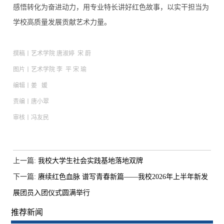
感悟转化为奋进动力，用专业特长讲好红色故事，以实干担当为
学校高质量发展贡献艺术力量。
撰稿丨艺术
学院 唐淑婷
宋 蔚
图片
丨艺术
学院
李
平
宋 瑜
编辑丨姜 媛
责编丨唐小翠
审核丨冯友民
上一篇:
我校大学生社会实践基地落地双牌
下一篇:
赓续红色血脉 谱写青春新篇——我校2026年上半年新发
展团员入团仪式圆满举行
推荐新闻