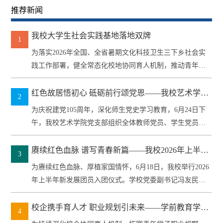
推荐新闻
我校大学生社会实践基地落地双牌
1
为落实2026年全国、全省暑期文化科技卫生三下乡社会实
践工作部署，健全常态化校地协同育人机制，推动青年社
会实践与地方...
红色故居悟初心 砥砺前行颂党恩——我校艺术学院
2
党支部开展迎“七一”主题党日活动
为庆祝建党105周年，深化师生党史学习教育，6月24日下
午，我校艺术学院党支部组织全体教师党员、学生党员前
往李达同志...
赓续红色血脉 谱写青春新篇——我校2026年上半年
3
新发展团员入团仪式圆满举行
为赓续红色血脉、厚植家国情怀，6月18日，我校举行2026
年上半年新发展团员入团仪式。学校党委副书记冯友民出
席仪式并讲...
校企携手育人才 职业规划引未来——学前教育学院
4
开展企业家进校园专题讲座