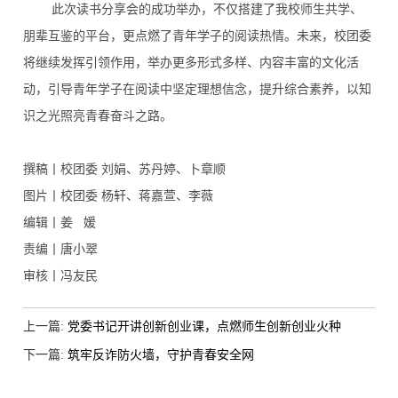
此次读书分享会的成功举办，不仅搭建了我校师生共学、
朋辈互鉴的平台，更点燃了青年学子的阅读热情。未来，校团委
将继续发挥引领作用，举办更多形式多样、内容丰富的文化活
动，引导青年学子在阅读中坚定理想信念，提升综合素养，以知
识之光照亮青春奋斗之路。
撰稿丨校团委 刘娟、苏丹婷、卜章顺
图片丨校团委 杨轩、蒋嘉萱、李薇
编辑丨姜 媛
责编丨唐小翠
审核丨冯友民
上一篇:
党委书记开讲创新创业课，点燃师生创新创业火种
下一篇:
筑牢反诈防火墙，守护青春安全网