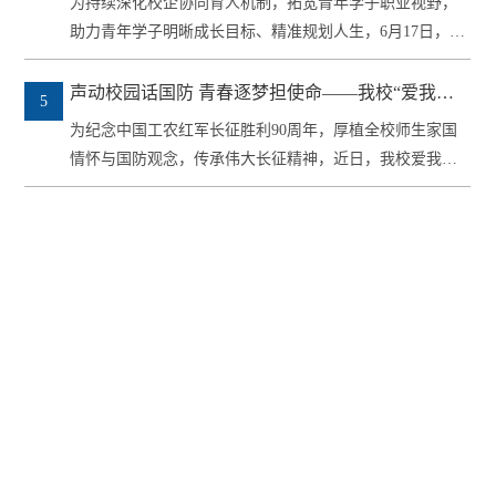
为持续深化校企协同育人机制，拓宽青年学子职业视野，
助力青年学子明晰成长目标、精准规划人生，6月17日，学
前教育学院...
声动校园话国防 青春逐梦担使命——我校“爱我国
5
防”主题演讲比赛圆满落幕
为纪念中国工农红军长征胜利90周年，厚植全校师生家国
情怀与国防观念，传承伟大长征精神，近日，我校爱我国
防，强国有...