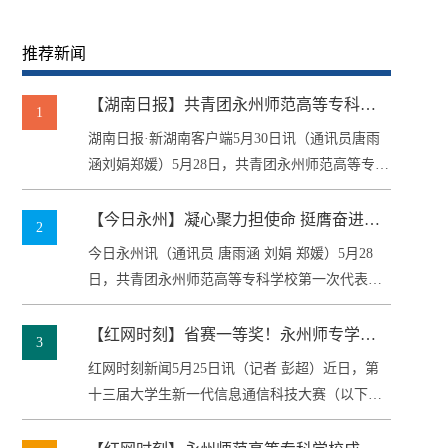
推荐新闻
【湖南日报】共青团永州师范高等专科学
1
校第一次团员代表大会暨第一次学生代表
湖南日报·新湖南客户端5月30日讯（通讯员唐雨
大会胜利召开
涵刘娟郑媛）5月28日，共青团永州师范高等专科
学校第一次代表大会暨永州师范高...
【今日永州】凝心聚力担使命 挺膺奋进启
2
新程 共青团永州师范高等专科学校第一次
今日永州讯（通讯员 唐雨涵 刘娟 郑媛）5月28
团员代表大会暨第一次学生代表大会胜利
日，共青团永州师范高等专科学校第一次代表大
会暨永州师范高等专科学校...
召开
【红网时刻】省赛一等奖！永州师专学子
3
在这一赛事中大显身手
红网时刻新闻5月25日讯（记者 彭超）近日，第
十三届大学生新一代信息通信科技大赛（以下简
称信科赛）获奖名单正式公布。永...