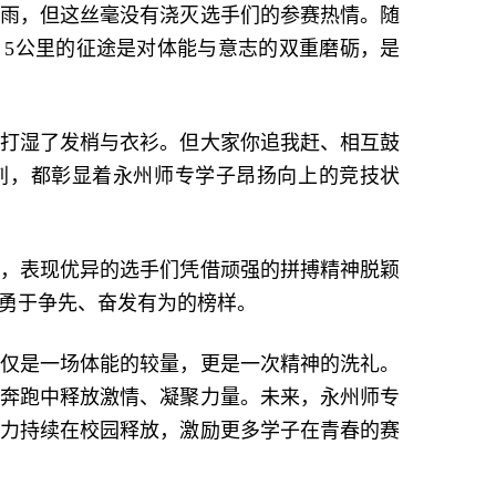
雨，但这丝毫没有浇灭选手们的参赛热情。随
5公里的征途是对体能与意志的双重磨砺，是
打湿了发梢与衣衫。但大家你追我赶、相互鼓
刺，都彰显着永州师专学子昂扬向上的竞技状
，表现优异的选手们凭借顽强的拼搏精神脱颖
勇于争先、奋发有为的榜样。
仅是一场体能的较量，更是一次精神的洗礼。
奔跑中释放激情、凝聚力量。未来，永州师专
力持续在校园释放，激励更多学子在青春的赛