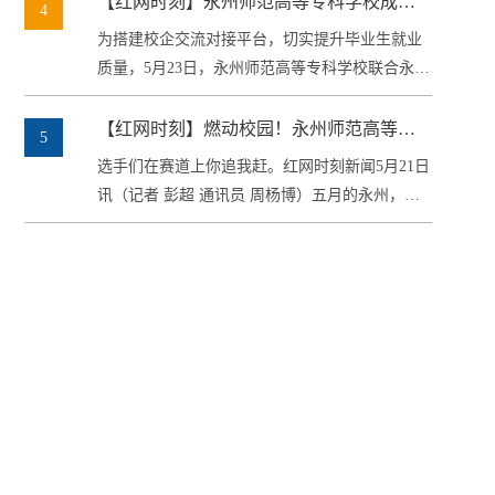
【红网时刻】永州师范高等专科学校成功
4
举办2026届毕业生春季供需见面会
为搭建校企交流对接平台，切实提升毕业生就业
质量，5月23日，永州师范高等专科学校联合永州
市人力资源和社会保障局，在学校体...
【红网时刻】燃动校园！永州师范高等专
5
科学校微型马拉松赛激情开跑
选手们在赛道上你追我赶。红网时刻新闻5月21日
讯（记者 彭超 通讯员 周杨博）五月的永州，草
木葱茏，生机盎然。为丰富校园...