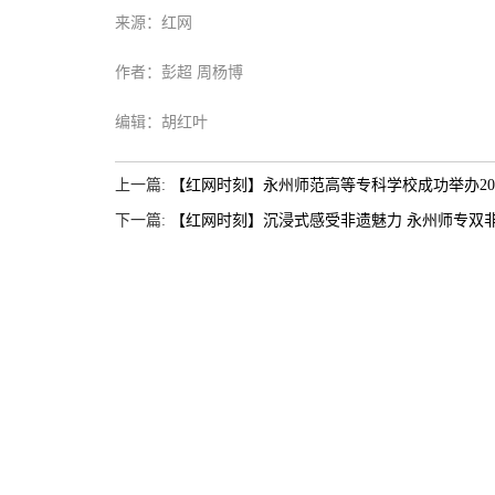
来源：红网
作者：彭超 周杨博
编辑：胡红叶
上一篇:
【红网时刻】永州师范高等专科学校成功举办20
下一篇:
【红网时刻】沉浸式感受非遗魅力 永州师专双