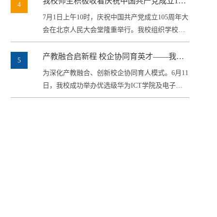
我校师生积极收看庆祝中国共产党成立105
4
周年大会直播
7月1日上午10时，庆祝中国共产党成立105周年大
会在北京人民大会堂隆重举行。我校组织学校师
生通过集中收看、线上收听等...
产教融合启新程 校企协同育英才——我校
5
举行优选级华为ICT学院及电子信息产业学
为深化产教融合、创新校企协同育人模式。6月11
院揭牌仪式暨理事会第一次会议
日，我校成功举办优选级华为ICT学院及电子信
息产业学院揭牌仪式暨产业...