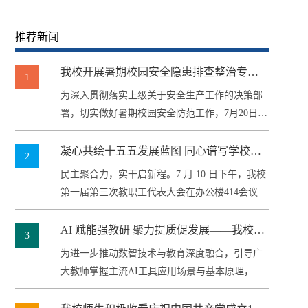
推荐新闻
我校开展暑期校园安全隐患排查整治专项
1
检查
为深入贯彻落实上级关于安全生产工作的决策部
署，切实做好暑期校园安全防范工作，7月20日上
午，学校党委书记李黎武带队，...
凝心共绘十五五发展蓝图 同心谱写学校转
2
型崭新篇章 —— 我校第一届第三次教职工
民主聚合力，实干启新程。7 月 10 日下午，我校
代表大会顺利召开
第一届第三次教职工代表大会在办公楼414会议室
顺利举行。学校全体班...
AI 赋能强教研 聚力提质促发展——我校开
3
展AI赋能教师教学科研能力提升专题培训
为进一步推动数智技术与教育深度融合，引导广
大教师掌握主流AI工具应用场景与基本原理，助
力教师教科研创新能力提升，构建学...