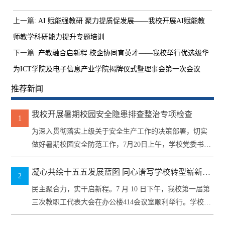
上一篇:
AI 赋能强教研 聚力提质促发展——我校开展AI赋能教
师教学科研能力提升专题培训
下一篇:
产教融合启新程 校企协同育英才——我校举行优选级华
为ICT学院及电子信息产业学院揭牌仪式暨理事会第一次会议
推荐新闻
我校开展暑期校园安全隐患排查整治专项检查
1
为深入贯彻落实上级关于安全生产工作的决策部署，切实
做好暑期校园安全防范工作，7月20日上午，学校党委书记
李黎武带队，...
凝心共绘十五五发展蓝图 同心谱写学校转型崭新篇
2
章 —— 我校第一届第三次教职工代表大会顺利召开
民主聚合力，实干启新程。7 月 10 日下午，我校第一届第
三次教职工代表大会在办公楼414会议室顺利举行。学校全
体班...