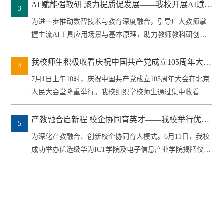
AI 赋能强教研 聚力提质促发展——我校开展AI赋能
3
教师教学科研能力提升专题培训
为进一步推动数智技术与教育深度融合，引导广大教师掌
握主流AI工具应用场景与基本原理，助力教师教科研创新
能力提升，构建学...
我校师生积极收看庆祝中国共产党成立105周年大会
4
直播
7月1日上午10时，庆祝中国共产党成立105周年大会在北京
人民大会堂隆重举行。我校组织学校师生通过集中收看、
线上收听等...
产教融合启新程 校企协同育英才——我校举行优选
5
级华为ICT学院及电子信息产业学院揭牌仪式暨理事
为深化产教融合、创新校企协同育人模式。6月11日，我校
会第一次会议
成功举办优选级华为ICT学院及电子信息产业学院揭牌仪式
暨产业...