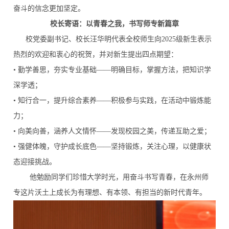
奋斗的信念更加坚定。
校长寄语：以青春之我，书写师专新篇章
校党委副书记、校长汪华明代表全校师生向2025级新生表示
热烈的欢迎和衷心的祝贺，并对新生提出四点期望：
• 勤学善思，夯实专业基础——明确目标，掌握方法，把知识学
深学透；
• 知行合一，提升综合素养——积极参与实践，在活动中锻炼能
力；
• 向美向善，涵养人文情怀——发现校园之美，传递互助之爱；
• 强健体魄，守护成长底色——坚持锻炼，关注心理，以健康状
态迎接挑战。
他勉励同学们珍惜大学时光，用奋斗书写青春，在永州师
专这片沃土上成长为有理想、有本领、有担当的新时代青年。