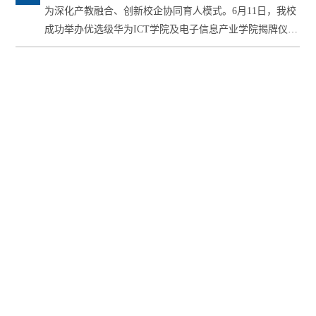
级华为ICT学院及电子信息产业学院揭牌仪式暨理事
为深化产教融合、创新校企协同育人模式。6月11日，我校
会第一次会议
成功举办优选级华为ICT学院及电子信息产业学院揭牌仪式
暨产业...