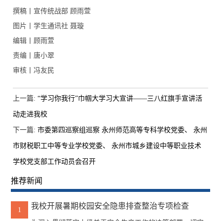
撰稿丨宣传统战部 顾雨萱
图片丨学生通讯社 聂璇
编辑丨顾雨萱
责编丨唐小翠
审核丨冯友民
上一篇:
“学习你我行”巾帼大学习大宣讲——三八红旗手宣讲活
动走进我校
下一篇:
市委第四巡察组巡察 永州师范高等专科学校党委、 永州
市财税职工中等专业学校党委、 永州市城乡建设中等职业技术
学校党支部工作动员会召开
推荐新闻
我校开展暑期校园安全隐患排查整治专项检查
1